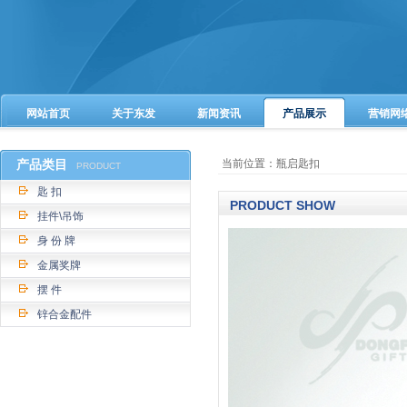
网站首页
关于东发
新闻资讯
产品展示
营销网
产品类目
当前位置：瓶启匙扣
PRODUCT
匙 扣
PRODUCT SHOW
挂件\吊饰
身 份 牌
金属奖牌
摆 件
锌合金配件