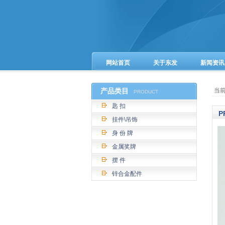
网站首页
关于东发
新闻资讯
产品类目
当
PRODUCT
匙 扣
P
挂件\吊饰
身 份 牌
金属奖牌
摆 件
锌合金配件